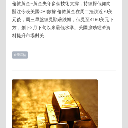
倫敦黃金–黃金失守多個技術支撐，持續探低傾向
關注今晚美國CPI數據 倫敦黃金在周二挫跌近70美
元後，周三早盤續見顯著跌幅，低見至4180美元下
方，創下3月下旬以來最低水準。美國強勁經濟資
料提升市場對美...
查看详情