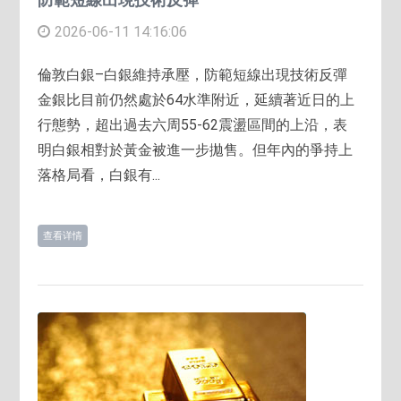
2026-06-11 14:16:06
倫敦白銀–白銀維持承壓，防範短線出現技術反彈
金銀比目前仍然處於64水準附近，延續著近日的上
行態勢，超出過去六周55-62震盪區間的上沿，表
明白銀相對於黃金被進一步拋售。但年內的爭持上
落格局看，白銀有...
查看详情