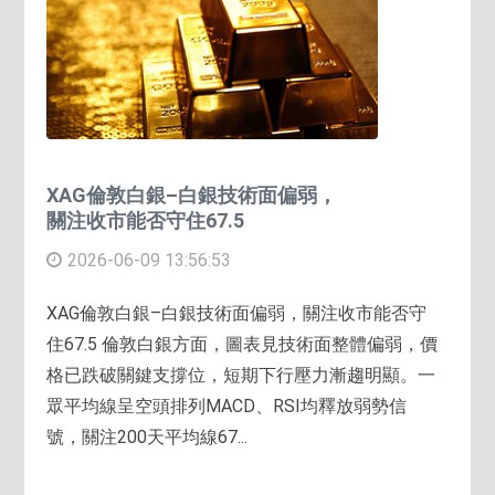
XAG倫敦白銀–白銀技術面偏弱，
關注收市能否守住67.5
2026-06-09 13:56:53
XAG倫敦白銀–白銀技術面偏弱，關注收市能否守
住67.5 倫敦白銀方面，圖表見技術面整體偏弱，價
格已跌破關鍵支撐位，短期下行壓力漸趨明顯。一
眾平均線呈空頭排列MACD、RSI均釋放弱勢信
號，關注200天平均線67...