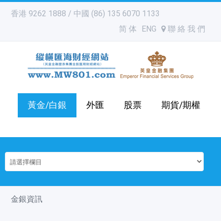
香港 9262 1888 / 中國 (86) 135 6070 1133
简 体
ENG
聯 絡 我 們
黃金/白銀
外匯
股票
期貨/期權
金銀資訊