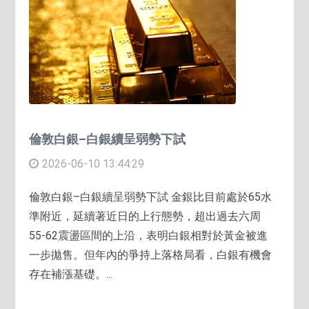
倫敦白銀–白銀續呈弱勢下試
2026-06-10 13:44:29
倫敦白銀–白銀續呈弱勢下試 金銀比目前處於65水
準附近，延續著近日的上行態勢，超出過去六周
55-62震盪區間的上沿，表明白銀相對於黃金被進
一步拋售。但年內的爭持上落格局看，白銀有機會
存在補漲基礎。...