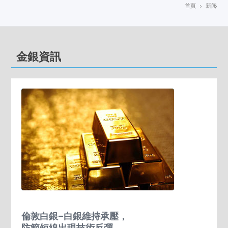
首頁
新闻
金銀資訊
倫敦白銀–白銀維持承壓，
防範短線出現技術反彈