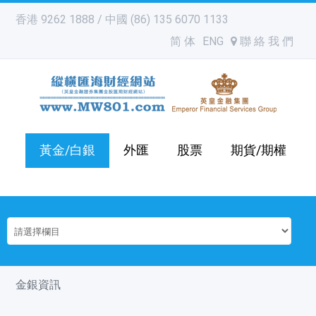
香港 9262 1888 / 中國 (86) 135 6070 1133
简 体
ENG
聯 絡 我 們
黃金/白銀
外匯
股票
期貨/期權
金銀資訊