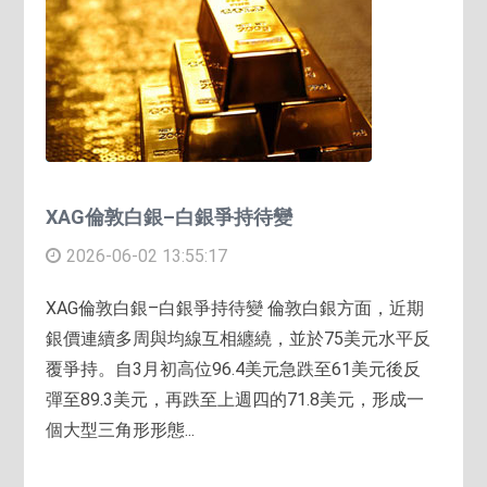
XAG倫敦白銀–白銀爭持待變
2026-06-02 13:55:17
XAG倫敦白銀–白銀爭持待變 倫敦白銀方面，近期
銀價連續多周與均線互相纏繞，並於75美元水平反
覆爭持。自3月初高位96.4美元急跌至61美元後反
彈至89.3美元，再跌至上週四的71.8美元，形成一
個大型三角形形態...