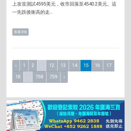
上攻並測試4595美元，收市回落至4540.2美元。這
一先跌後衝高的走...
查看详情
‹
1
2
...
12
13
14
15
16
17
18
...
758
759
›