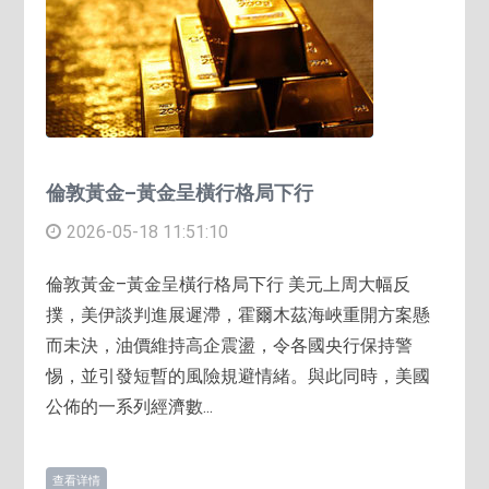
倫敦黃金–黃金呈橫行格局下行
2026-05-18 11:51:10
倫敦黃金–黃金呈橫行格局下行 美元上周大幅反
撲，美伊談判進展遲滯，霍爾木茲海峽重開方案懸
而未決，油價維持高企震盪，令各國央行保持警
惕，並引發短暫的風險規避情緒。與此同時，美國
公佈的一系列經濟數...
查看详情