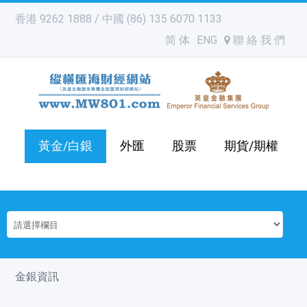
香港 9262 1888 / 中國 (86) 135 6070 1133
简 体
ENG
聯 絡 我 們
黃金/白銀
外匯
股票
期貨/期權
金銀資訊