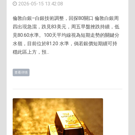
2026-05-15 13:42:08
倫敦白銀–白銀技術調整，回探80關口 倫敦白銀周
四出現急瀉，跌見83美元，周五早盤挫跌持續，低
見80.60水準。100天平均線視為短期走勢的關鍵分
水嶺，目前位於81.20 水準，倘若銀價短期續可持
穩此區上方，預...
查看详情