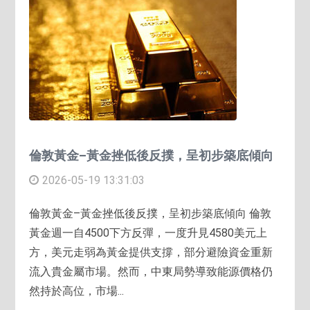
倫敦黃金–黃金挫低後反撲，呈初步築底傾向
2026-05-19 13:31:03
倫敦黃金–黃金挫低後反撲，呈初步築底傾向 倫敦
黃金週一自4500下方反彈，一度升見4580美元上
方，美元走弱為黃金提供支撐，部分避險資金重新
流入貴金屬市場。然而，中東局勢導致能源價格仍
然持於高位，市場...