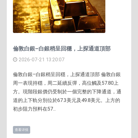
倫敦白銀–白銀稍呈回穩，上探通道頂部
2026-07-21 13:20:07
倫敦白銀–白銀稍呈回穩，上探通道頂部 倫敦白銀
周一表現持穩，周二延續反彈，高位觸及57.80上
方。現階段銀價仍受制於一個完整的下降通道，通
道的上下軌分別位於67.3美元及49.8美元。上方的
初步阻力預料在57...
查看详情