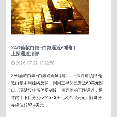
XAG倫敦白銀–白銀逼近60關口，
上探通道頂部
2026-07-22 13:22:58
XAG倫敦白銀–白銀逼近60關口，上探通道頂部 倫
敦白銀本周延續反彈，到周三早盤已升近60美元關
口。現階段銀價仍受制於一個完整的下降通道，通
道的上下軌分別位於67.3美元及49.8美元。關鍵分
界線位於62.4美元...