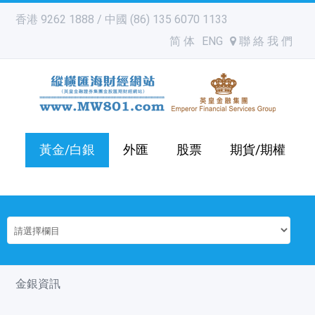
香港 9262 1888 / 中國 (86) 135 6070 1133
简 体
ENG
聯 絡 我 們
黃金/白銀
外匯
股票
期貨/期權
金銀資訊