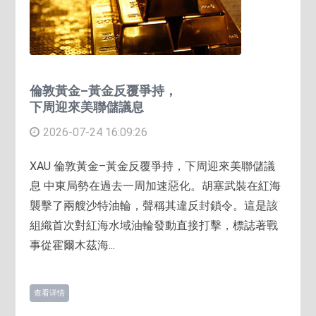
倫敦黃金–黃金反覆爭持，
下周迎來美聯儲議息
2026-07-24 16:09:26
XAU 倫敦黃金–黃金反覆爭持，下周迎來美聯儲議
息 中東局勢在過去一周加速惡化。胡塞武裝在紅海
襲擊了兩艘沙特油輪，聲稱其違反封鎖令。這是該
組織首次對紅海水域油輪發動直接打擊，標誌著戰
事從霍爾木茲海...
查看详情