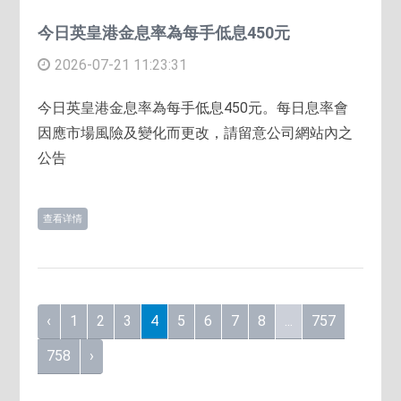
今日英皇港金息率為每手低息450元
2026-07-21 11:23:31
今日英皇港金息率為每手低息450元。每日息率會
因應市場風險及變化而更改，請留意公司網站內之
公告
查看详情
‹
1
2
3
4
5
6
7
8
...
757
758
›