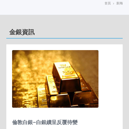
首頁
新闻
金銀資訊
倫敦白銀–白銀續呈反覆待變