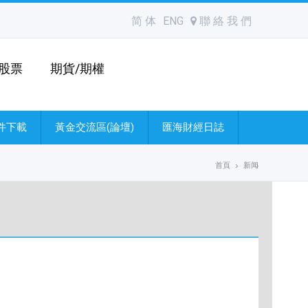
简 体
ENG
聯 絡 我 們
股票
期貨/期權
件下載
黃金交流區(論壇)
匯海財經日誌
首頁
新闻