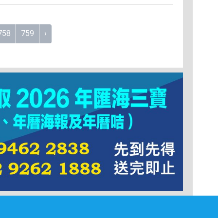
758
759
›