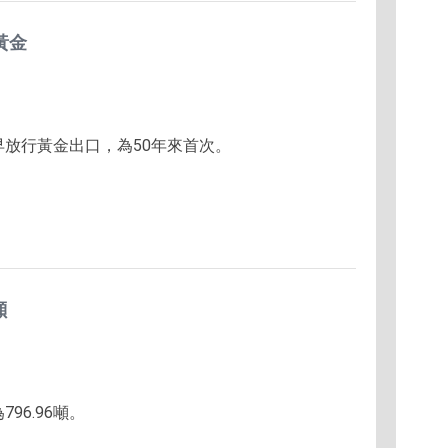
黃金
早放行黃金出口，為50年來首次。
噸
796.96噸。