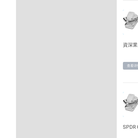
資深業
查看详
SPDR