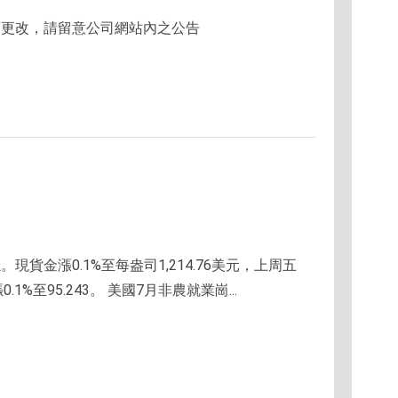
而更改，請留意公司網站內之公告
金漲0.1%至每盎司1,214.76美元，上周五
%至95.243。 美國7月非農就業崗...