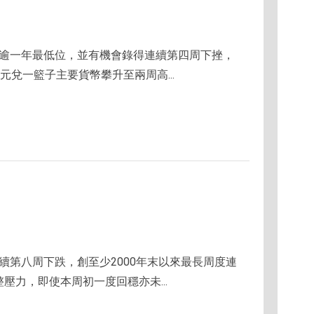
跌至逾一年最低位，並有機會錄得連續第四周下挫，
元兌一籃子主要貨幣攀升至兩周高...
連續第八周下跌，創至少2000年末以來最長周度連
壓力，即使本周初一度回穩亦未...