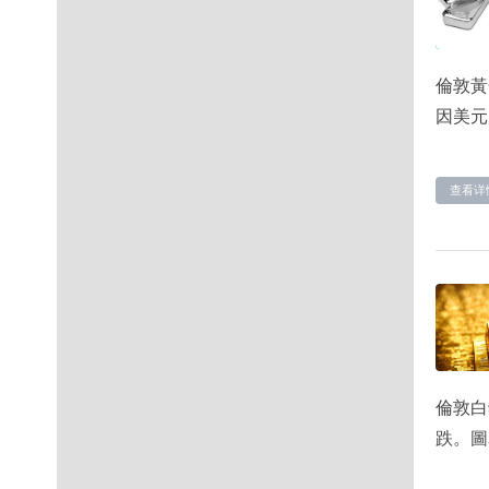
倫敦黃
因美元
查看详
倫敦白
跌。圖