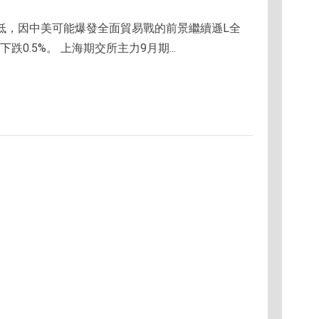
走低，因中美可能爆發全面貿易戰的前景繼續遜L全
跌0.5%。 上海期交所主力9月期...