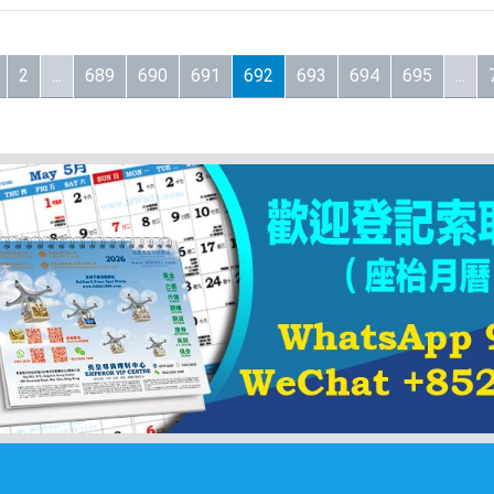
2
...
689
690
691
692
693
694
695
...