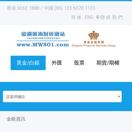
香港 9262 1888 / 中國 (86) 135 6070 1133
简 体
ENG
聯 絡 我 們
黃金/白銀
外匯
股票
期貨/期權
金銀資訊