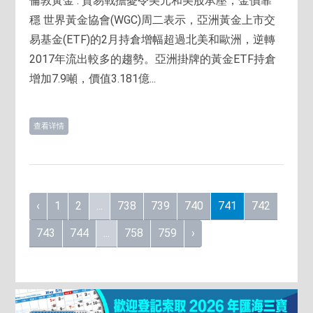
倫敦黃金 : 貿易戰擔憂令美元和美股承壓，金價靠
穩 世界黃金協會(WGC)周二表示，亞洲黃金上市交
易基金(ETF)的2月持倉增幅超過北美和歐洲，逆轉
2017年流出較多的趨勢。亞洲掛牌的黃金ETF持倉
增加7.9噸，價值3.181億...
查看详情
‹
1
2
...
738
739
740
741
742
743
744
...
758
759
›