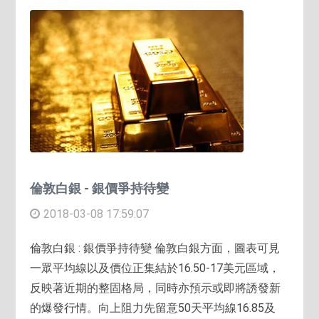
倫敦白銀 - 銀價爭持待變
2018-03-08 17:59:07
倫敦白銀 : 銀價爭持待變 倫敦白銀方面，圖表可見
一眾平均線以及價位正集結於16.50-17美元區域，
反映著近期的整固格局，同時亦預示或即將誘發新
的爆發行情。向上阻力先留意50天平均線16.85及