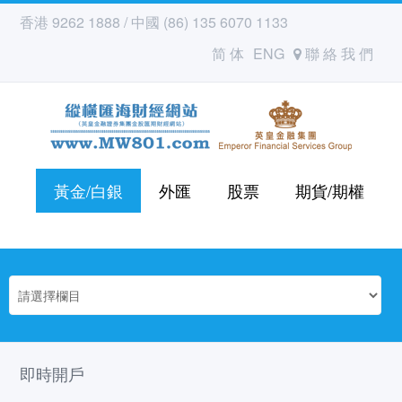
香港 9262 1888 / 中國 (86) 135 6070 1133
简 体
ENG
聯 絡 我 們
黃金/白銀
外匯
股票
期貨/期權
即時開戶