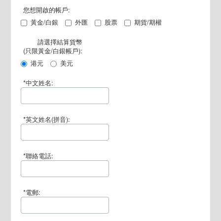
您想開啟的帳戶:
黃金/白銀
外匯
股票
期貨/期權
請選擇結算貨幣
(只限黃金/白銀帳戶):
港元
美元
*中文姓名:
*英文姓名(拼音):
*聯絡電話:
*電郵: