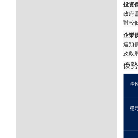
投資
政府
對較
企業
這類
及政
優勢
彈
穩