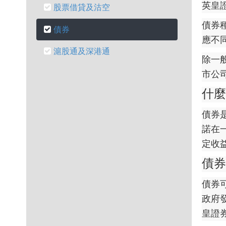
英皇
股票借貸及沽空
債券
債券
應不
滬股通及深港通
除一
市公
什麼
債券
諾在
定收
債券
債券
政府
皇證