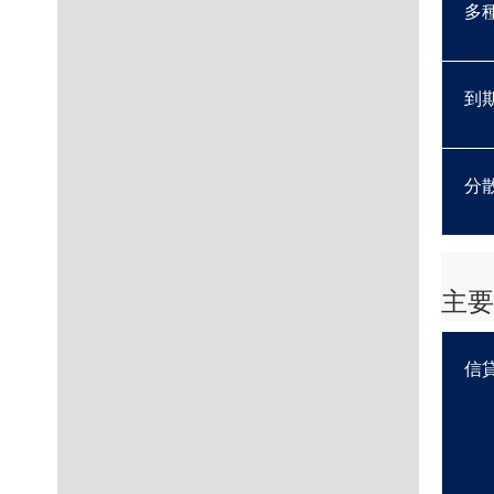
多
到
分
主要
信