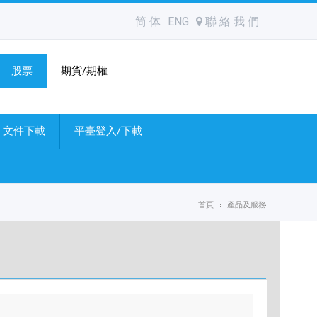
简 体
ENG
聯 絡 我 們
股票
期貨/期權
文件下載
平臺登入/下載
首頁
產品及服務