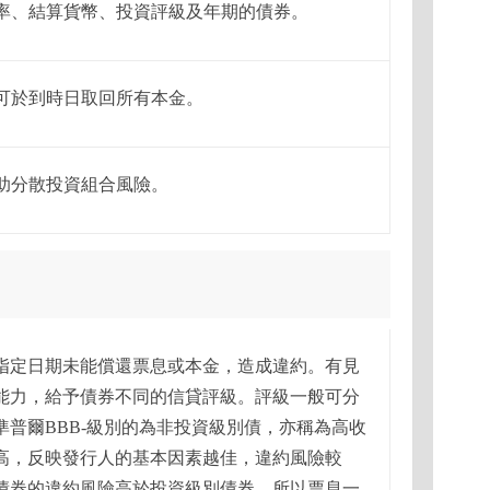
率、結算貨幣、投資評級及年期的債券。
可於到時日取回所有本金。
助分散投資組合風險。
指定日期未能償還票息或本金，造成違約。有見
能力，給予債券不同的信貸評級。評級一般可分
準普爾
BBB-
級別的為非投資級別債，亦稱為高收
高，反映發行人的基本因素越佳，違約風險較
債券的違約風險高於投資級別債券，所以票息一