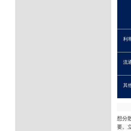
利
流
其
想分
要。