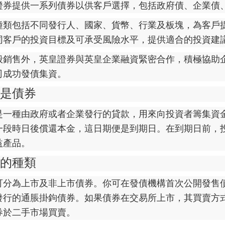
證券提供一系列債券以供客戶選擇，包括政府債、企業債
種類包括不同發行人、國家、貨幣、行業及板塊，為客戶
同客戶的投資目標及可承受風險水平，提供適合的投資建
般銷售外，英皇證券與英皇企業融資緊密合作，積極協助
司成功發債集資。
是債券
是一種由政府或者企業發行的貸款，用來向投資者籌集資
一段時日後償還本金，這日期便是到期日。在到期日前，
益產品。
的種類
可分為上市及非上市債券。你可在發債機構首次公開發售
發行的通脹掛鉤債券。如果債券在交易所上市，其買賣方
券於二手市場買賣。