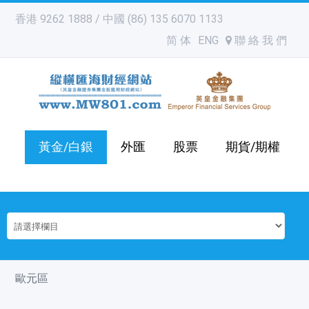
香港 9262 1888 / 中國 (86) 135 6070 1133
简 体
ENG
聯 絡 我 們
黃金/白銀
外匯
股票
期貨/期權
歐元區