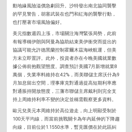
動地緣風險溢價急劇回升。沙特發出南北協同襲擊
的罕見警告，胡塞武裝在也門和紅海的襲擊行動，
也打壓著市場風險偏好。
美元指數週四上漲，市場關注海灣緊張局勢，此前
有報導稱伊朗與阿曼為協助結束美伊衝突而提出的
協議可能允許德黑蘭控制霍爾木茲海峽航運，但美
方未立即置評。此外，投資者亦在今晚美國就業數
據公佈前抱觀望態度。調查預計美國7月新增就業8
萬個，失業率料維持在4.2%，而美聯儲主席沃什為9
月加息留出空間，理事庫克對通過提高短期利率應
對通脹持開放態度，三藩市聯儲主席戴利則完全支
持上周維持利率不變的決定並稱需觀察更多資料。
歐元兌美元本周維持於高位遊走，向上明顯受制於
100天平均線，而當前挑戰關卡為年內延伸的下降趨
向線，目前位於1.1550水準，暫見匯價在於此區糾