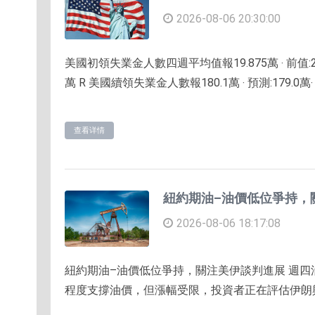
2026-08-06 20:30:00
美國初領失業金人數四週平均值報19.875萬 ‧ 前值:20.3
萬 R 美國續領失業金人數報180.1萬 ‧ 預測:179.0萬‧ 
查看详情
紐約期油–油價低位爭持，
2026-08-06 18:17:08
紐約期油–油價低位爭持，關注美伊談判進展 週
程度支撐油價，但漲幅受限，投資者正在評估伊朗與