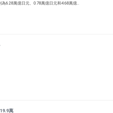
28萬億日元、0.78萬億日元和4.68萬億...
%
9.9萬