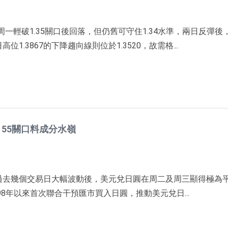
一輕破1.35關口後回落，但仍舊可守住1.34水準，兩日反彈後
1.3867的下降趨向線則位於1.3520，故需格...
55關口料成分水嶺
在過去幾個交易日大幅波動後，美元兌日圓在周二及周三顯得極為
98年以來首次聯合干預匯市買入日圓，推動美元兌日...