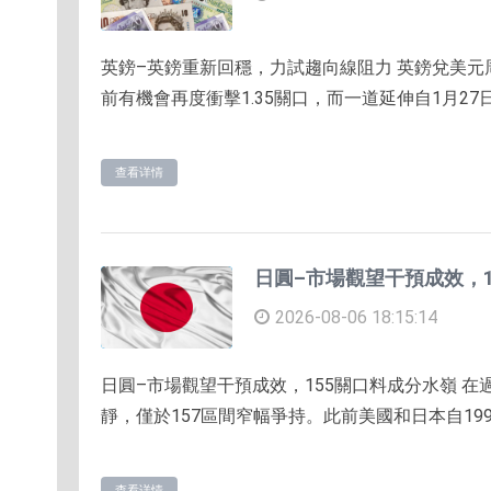
英鎊–英鎊重新回穩，力試趨向線阻力 英鎊兌美元周
前有機會再度衝擊1.35關口，而一道延伸自1月27日高位
查看详情
日圓–市場觀望干預成效，1
2026-08-06 18:15:14
日圓–市場觀望干預成效，155關口料成分水嶺 
靜，僅於157區間窄幅爭持。此前美國和日本自19
查看详情