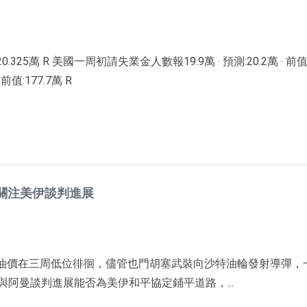
25萬 R 美國一周初請失業金人數報19.9萬 ‧ 預測:20.2萬 ‧ 前值:
前值:177.7萬 R
關注美伊談判進展
四油價在三周低位徘徊，儘管也門胡塞武裝向沙特油輪發射導彈，
阿曼談判進展能否為美伊和平協定鋪平道路，...