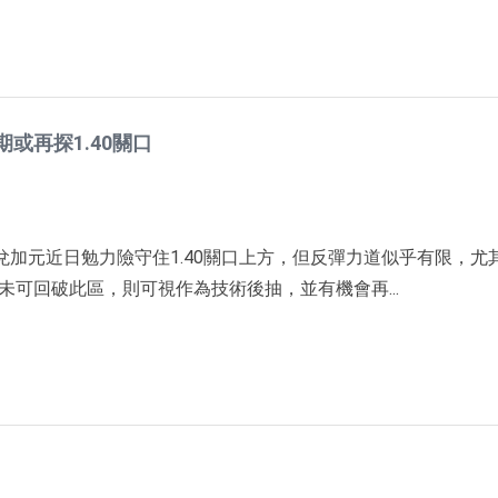
期或再探1.40關口
美元兌加元近日勉力險守住1.40關口上方，但反彈力道似乎有限，尤
若未可回破此區，則可視作為技術後抽，並有機會再...