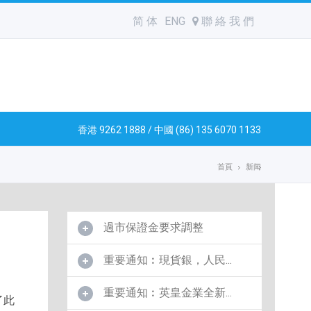
简 体
ENG
聯 絡 我 們
香港 9262 1888 / 中國 (86) 135 6070 1133
首頁
新闻
過市保證金要求調整
重要通知︰現貨銀，人民...
重要通知︰英皇金業全新...
了此