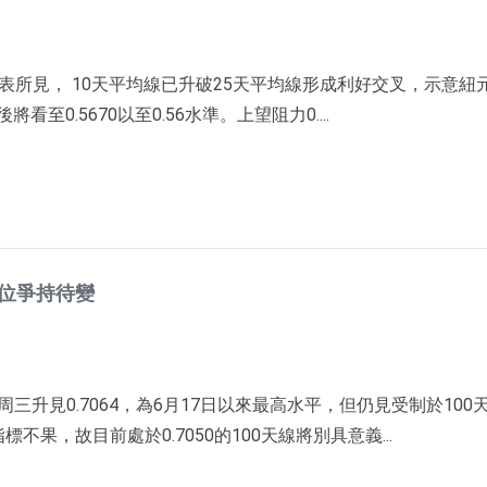
表所見， 10天平均線已升破25天平均線形成利好交叉，示意紐
至0.5670以至0.56水準。上望阻力0....
高位爭持待變
周三升見0.7064，為6月17日以來最高水平，但仍見受制於100
果，故目前處於0.7050的100天線將別具意義...