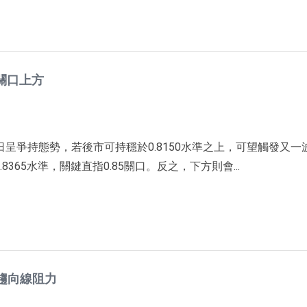
0關口上方
近日呈爭持態勢，若後市可持穩於0.8150水準之上，可望觸發又一
8365水準，關鍵直指0.85關口。反之，下方則會...
趨向線阻力