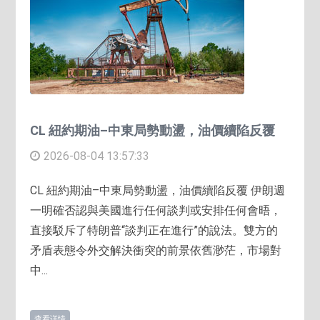
CL 紐約期油–中東局勢動盪，油價續陷反覆
2026-08-04 13:57:33
CL 紐約期油–中東局勢動盪，油價續陷反覆 伊朗週
一明確否認與美國進行任何談判或安排任何會晤，
直接駁斥了特朗普“談判正在進行”的說法。雙方的
矛盾表態令外交解決衝突的前景依舊渺茫，市場對
中...
查看详情