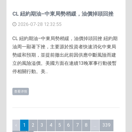
CL 紐約期油–中東局勢稍緩，油價掉頭回挫
2026-07-28 12:32:55
CL 紐約期油–中東局勢稍緩，油價掉頭回挫 紐約期
油周一顯著下挫，主要源於投資者快速消化中東局
勢緩和預期，並提前撤出此前因供應中斷風險而建
立的風險溢價。美國方面在連續13晚軍事行動後暫
停相關行動。美...
查看详情
‹
1
2
3
4
5
6
7
8
...
339