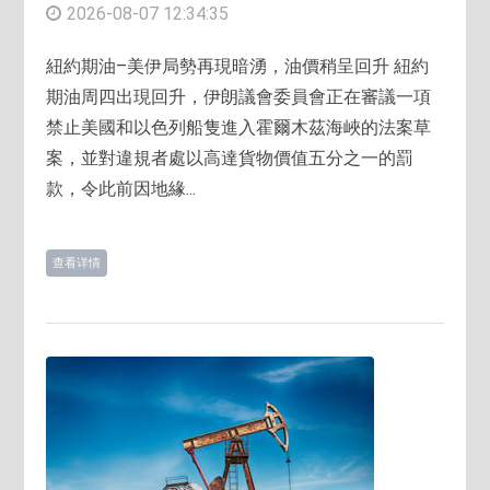
2026-08-07 12:34:35
紐約期油–美伊局勢再現暗湧，油價稍呈回升 紐約
期油周四出現回升，伊朗議會委員會正在審議一項
禁止美國和以色列船隻進入霍爾木茲海峽的法案草
案，並對違規者處以高達貨物價值五分之一的罰
款，令此前因地緣...
查看详情