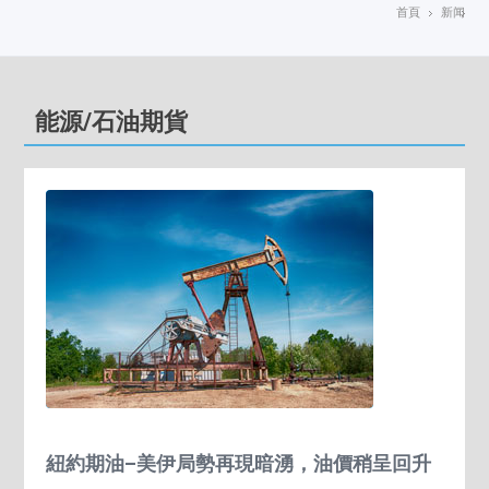
首頁
新闻
能源/石油期貨
紐約期油–美伊局勢再現暗湧，油價稍呈回升