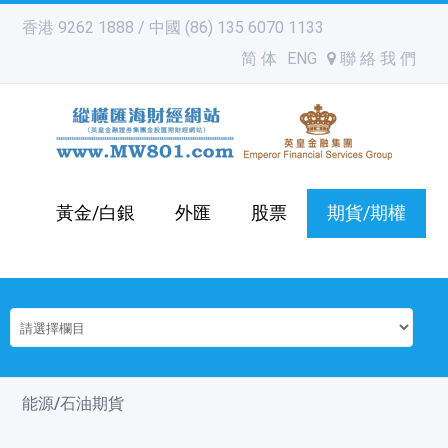
香港 9262 1888 / 中國 (86) 135 6070 1133
简 体
ENG
聯 絡 我 們
黃金/白銀
外匯
股票
期貨/期權
能源/石油期貨