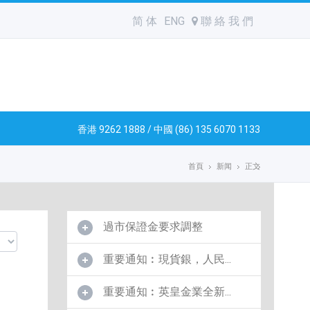
简 体
ENG
聯 絡 我 們
香港 9262 1888 / 中國 (86) 135 6070 1133
首頁
新闻
正文
過市保證金要求調整
重要通知︰現貨銀，人民...
重要通知︰英皇金業全新...