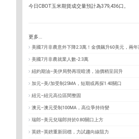
今日CBOT玉米期貨成交量預計為379,436口。
更多....
美國7月非農意外下降2.3萬！金價飆升60美元，兩
美國7月非農就業人數-2.3萬
紐約期油–美伊局勢再現暗湧，油價稍呈回升
加元–美/加受制25MA，短期或再探1.40關口
紐元–紐元高位區間整固
澳元–澳元受制100MA，高位爭持待變
瑞郎–美元兌瑞郎持於0.80關口上方
英鎊–英鎊重新回穩，力試趨向線阻力