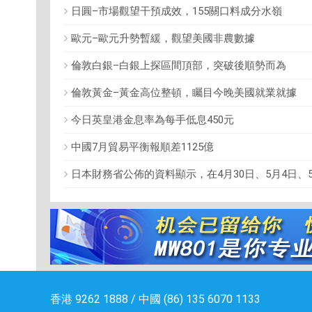
日圓–市場觀望干預成效，155關口料成分水嶺
歐元–歐元升勢暫緩，觀望美國非農數據
倫敦白銀–白銀上探區間頂部，突破後順勢而為
倫敦黃金–黃金高位整頓，矚目今晚美國就業就據
今日英皇港金息率為每手低息450元
中國7月貿易平衡報順差1125億
日本財務省公佈的資料顯示，在4月30日、5月4日、
香港 9262 1888 / 中國 (86) 135 6070 1133