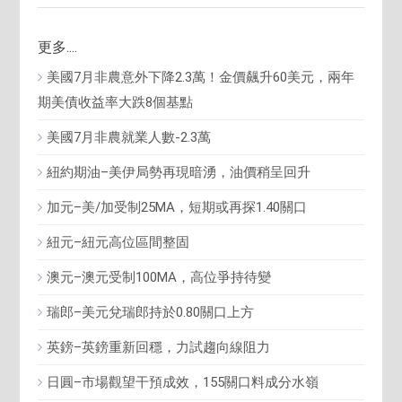
更多....
美國7月非農意外下降2.3萬！金價飆升60美元，兩年
期美債收益率大跌8個基點
美國7月非農就業人數-2.3萬
紐約期油–美伊局勢再現暗湧，油價稍呈回升
加元–美/加受制25MA，短期或再探1.40關口
紐元–紐元高位區間整固
澳元–澳元受制100MA，高位爭持待變
瑞郎–美元兌瑞郎持於0.80關口上方
英鎊–英鎊重新回穩，力試趨向線阻力
日圓–市場觀望干預成效，155關口料成分水嶺