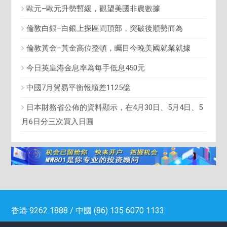
歐元–歐元升勢暫緩，觀望美國非農數據
倫敦白銀–白銀上探區間頂部，突破後順勢而為
倫敦黃金–黃金高位整頓，矚目今晚美國就業就據
今日英皇港金息率為每手低息450元
中國7月貿易平衡報順差1125億
日本財務省公佈的資料顯示，在4月30日、5月4日、5
月6日分三次買入日圓
香港 9262 1888 / 中國 (86) 135 6070 1133