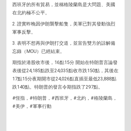
西班牙的所有貿易，並稱格陵蘭島是大問題、美國
在北約極不公平。
2. 證實昨晚因伊朗襲擊船隻，美軍已對其發動強烈
軍事反擊。
3. 表明不想再與伊朗打交道，並宣告雙方的諒解備
忘錄（MOU）已經結束。
期指於港股收市後，16點15分 開始在特朗普言論發
表後從24,185點跌至24,035點收市跌150點，其後在
17點15分夜期開市從24,026點直插至最低23,888點
跌140點。特朗普的發言令期指跌了297點。
#恆指，#特朗普，#西班牙，#北約，#格陵蘭島，
#美伊，#軍事行動