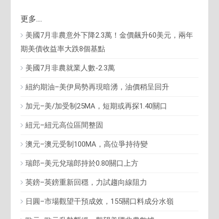
更多....
美國7月非農意外下降2.3萬！金價飆升60美元，兩年
期美債收益率大跌8個基點
美國7月非農就業人數-2.3萬
紐約期油–美伊局勢再現暗湧，油價稍呈回升
加元–美/加受制25MA，短期或再探1.40關口
紐元–紐元高位區間整固
澳元–澳元受制100MA，高位爭持待變
瑞郎–美元兌瑞郎持於0.80關口上方
英鎊–英鎊重新回穩，力試趨向線阻力
日圓–市場觀望干預成效，155關口料成分水嶺