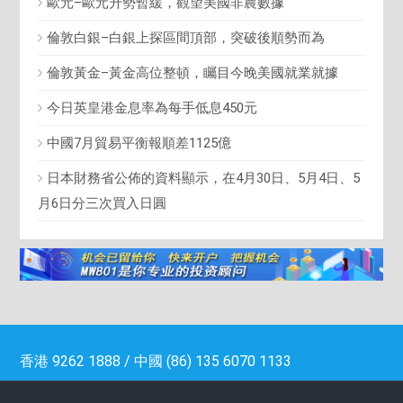
歐元–歐元升勢暫緩，觀望美國非農數據
倫敦白銀–白銀上探區間頂部，突破後順勢而為
倫敦黃金–黃金高位整頓，矚目今晚美國就業就據
今日英皇港金息率為每手低息450元
中國7月貿易平衡報順差1125億
日本財務省公佈的資料顯示，在4月30日、5月4日、5
月6日分三次買入日圓
香港 9262 1888 / 中國 (86) 135 6070 1133