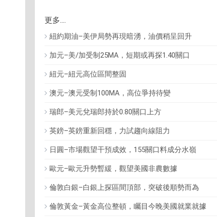
更多....
紐約期油–美伊局勢再現暗湧，油價稍呈回升
加元–美/加受制25MA，短期或再探1.40關口
紐元–紐元高位區間整固
澳元–澳元受制100MA，高位爭持待變
瑞郎–美元兌瑞郎持於0.80關口上方
英鎊–英鎊重新回穩，力試趨向線阻力
日圓–市場觀望干預成效，155關口料成分水嶺
歐元–歐元升勢暫緩，觀望美國非農數據
倫敦白銀–白銀上探區間頂部，突破後順勢而為
倫敦黃金–黃金高位整頓，矚目今晚美國就業就據