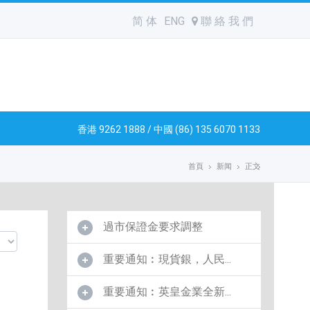
简 体
ENG
聯 絡 我 們
香港 9262 1888 / 中國 (86) 135 6070 1133
首頁
新闻
正文
過市保證金要求調整
重要通知︰現貨銀，人民...
重要通知︰英皇金業全新...