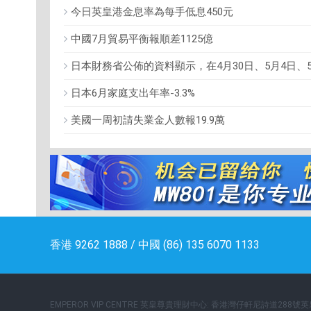
今日英皇港金息率為每手低息450元
中國7月貿易平衡報順差1125億
日本財務省公佈的資料顯示，在4月30日、5月4日、
日本6月家庭支出年率-3.3%
美國一周初請失業金人數報19.9萬
香港 9262 1888 / 中國 (86) 135 6070 1133
EMPEROR VIP CENTRE 英皇尊貴理財中心: 香港灣仔軒尼詩道288號