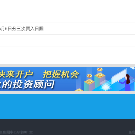
5月6日分三次買入日圓
英皇集團中心8樓801室
免