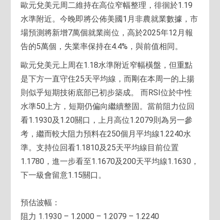
歐元兌美元周二維持在高位窄幅整理，徘徊於1.19
水準附近。今晚即將公佈美國1月非農就業數據，市
場預測將新增7萬個就業崗位，高於2025年12月報
告的5萬個，失業率保持在4.4%，與前值相同。
歐元兌美元上周在1.18水準附近窄幅橫盤，但重點
是下方一直守住25天平均線，而剛在本周一的上揚
則似乎短期技術底部已初步築成。 而RSI位於中性
水準50上方，短期仍偏向繼續整固。當前阻力位回
看1.1930及1.20關口，上月高位1.2079則為另一參
考，繼而較大阻力預料在250個月平均線1.2240水
準。支持位回看1.1810及25天平均線目前位置
1.1780，進一步看至1.1670及200天平均線1.1630，
下一級會留意1.15關口。
預估波幅：
阻力 1.1930 – 1.2000 – 1.2079 – 1.2240