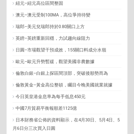
紐元–紐元高位區間整固
澳元–澳元受制100MA，高位爭持待變
瑞郎–美元兌瑞郎持於0.80關口上方
英鎊–英鎊重新回穩，力試趨向線阻力
日圓–市場觀望干預成效，155關口料成分水嶺
歐元–歐元升勢暫緩，觀望美國非農數據
倫敦白銀–白銀上探區間頂部，突破後順勢而為
倫敦黃金–黃金高位整頓，矚目今晚美國就業就據
今日英皇港金息率為每手低息450元
中國7月貿易平衡報順差1125億
日本財務省公佈的資料顯示，在4月30日、5月4日、5
月6日分三次買入日圓