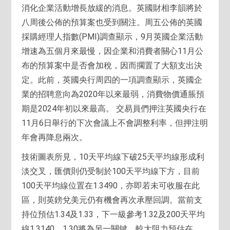
消化企業活動增長放緩的消息。英國財相李韻將於
八周後公佈的預算案也受到關注。周五公佈的英國
採購經理人指數(PMI)調查顯示，9月英國企業活動
增速為五個月來最慢，因企業和消費者關心11月公
布的預算案中是否會加稅，因而擱置了大額支出決
定。此前，英國央行周四的一項調查顯示，英國企
業的招聘意向為2020年以來最弱，消費物價通脹預
期是2024年初以來最高。 交易員們押注英國央行在
11月6日舉行的下次會議上不會調整利率，但押注明
年會再降息兩次。
技術圖表所見，10天平均線下破25天平均線形成利
淡交叉，匯價則仍受制於100天平均線下方，目前
100天平均線位置在1.3490，亦即若未可收服在此
區，則英鎊兌美元仍有機會再次承壓回調。當前支
持位預估1.34及1.33，下一級參考1.32及200天平均
線1.3140，1.30將為另一關鍵。較大阻力預估在