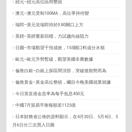
紐元–紐元高位區間整固
澳元–澳元受制100MA，高位爭持待變
瑞郎–美元兌瑞郎持於0.80關口上方
英鎊–英鎊重新回穩，力試趨向線阻力
日圓–市場觀望干預成效，155關口料成分水嶺
歐元–歐元升勢暫緩，觀望美國非農數據
倫敦白銀–白銀上探區間頂部，突破後順勢而為
倫敦黃金–黃金高位整頓，矚目今晚美國就業就據
今日英皇港金息率為每手低息450元
中國7月貿易平衡報順差1125億
日本財務省公佈的資料顯示，在4月30日、5月4日、5
月6日分三次買入日圓