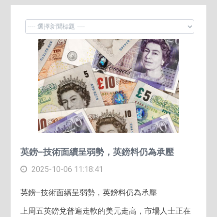
英鎊–技術面續呈弱勢，英鎊料仍為承壓
2025-10-06 11:18:41
英鎊–技術面續呈弱勢，英鎊料仍為承壓
上周五英鎊兌普遍走軟的美元走高，市場人士正在