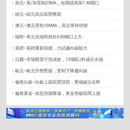
加元–美/加受制25MA，短期或再探1.40關口
紐元–紐元高位區間整固
澳元–澳元受制100MA，高位爭持待變
瑞郎–美元兌瑞郎持於0.80關口上方
英鎊–英鎊重新回穩，力試趨向線阻力
日圓–市場觀望干預成效，155關口料成分水嶺
歐元–歐元升勢暫緩，受制下降趨向線
倫敦白銀–白銀上探區間頂部，警戒破位在即
倫敦黃金–加息預期降溫，黃金突破區間上揚