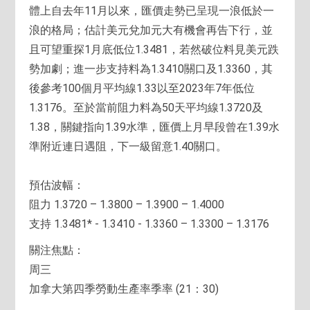
體上自去年11月以來，匯價走勢已呈現一浪低於一
浪的格局；估計美元兌加元大有機會再告下行，並
且可望重探1月底低位1.3481，若然破位料見美元跌
勢加劇；進一步支持料為1.3410關口及1.3360，其
後參考100個月平均線1.33以至2023年7年低位
1.3176。至於當前阻力料為50天平均線1.3720及
1.38，關鍵指向1.39水準，匯價上月早段曾在1.39水
準附近連日遇阻，下一級留意1.40關口。
預估波幅：
阻力 1.3720 – 1.3800 – 1.3900 – 1.4000
支持 1.3481* - 1.3410 - 1.3360 – 1.3300 – 1.3176
關注焦點：
周三
加拿大第四季勞動生產率季率 (21：30)