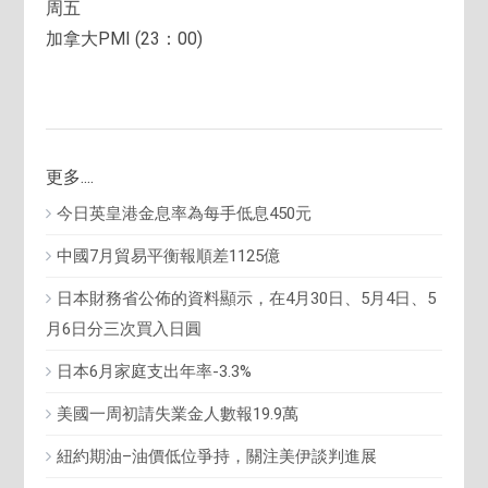
周五
加拿大PMI (23：00)
更多....
今日英皇港金息率為每手低息450元
中國7月貿易平衡報順差1125億
日本財務省公佈的資料顯示，在4月30日、5月4日、5
月6日分三次買入日圓
日本6月家庭支出年率-3.3%
美國一周初請失業金人數報19.9萬
紐約期油–油價低位爭持，關注美伊談判進展