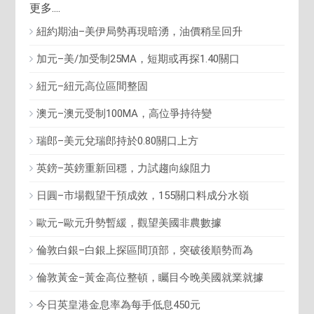
更多....
紐約期油–美伊局勢再現暗湧，油價稍呈回升
加元–美/加受制25MA，短期或再探1.40關口
紐元–紐元高位區間整固
澳元–澳元受制100MA，高位爭持待變
瑞郎–美元兌瑞郎持於0.80關口上方
英鎊–英鎊重新回穩，力試趨向線阻力
日圓–市場觀望干預成效，155關口料成分水嶺
歐元–歐元升勢暫緩，觀望美國非農數據
倫敦白銀–白銀上探區間頂部，突破後順勢而為
倫敦黃金–黃金高位整頓，矚目今晚美國就業就據
今日英皇港金息率為每手低息450元