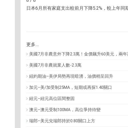
8 / 8
日本6月所有家庭支出較前月下降5.2%，較上年同期
更多....
美國7月非農意外下降2.3萬！金價飆升60美元，兩
美國7月非農就業人數-2.3萬
紐約期油–美伊局勢再現暗湧，油價稍呈回升
加元–美/加受制25MA，短期或再探1.40關口
紐元–紐元高位區間整固
澳元–澳元受制100MA，高位爭持待變
瑞郎–美元兌瑞郎持於0.80關口上方