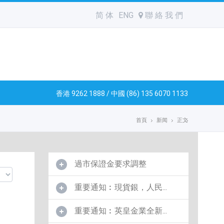
简 体
ENG
聯 絡 我 們
香港 9262 1888 / 中國 (86) 135 6070 1133
首頁
新闻
正文
過市保證金要求調整
重要通知︰現貨銀，人民...
重要通知︰英皇金業全新...