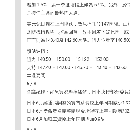
增加 1.6%，第一季度增幅上修為 6.9%。另
是接任主席的最熱門人選。
美元兌日圓在上周挫跌，暫見掙扎於147區間。由於
及隨機指數均已掉頭回落，故本周若下破此區，或見美
再而則為143.40及142.60水準。阻力位看至148.
預估波幅：
阻力 148.50 – 150.00 – 151.22 – 152.00
支持 147.40 – 147.00 - 145.70 – 143
本週要聞：
6 / 8
會議紀錄：如果貿易摩擦緩解，日本央行部分委員
日本6月經通脹調整的實質薪資較上年同期減少1.3
日本6月受薪者名義整體現金所得較上年同期增加2.
日本6月加班工資較上年同期增加0.9%