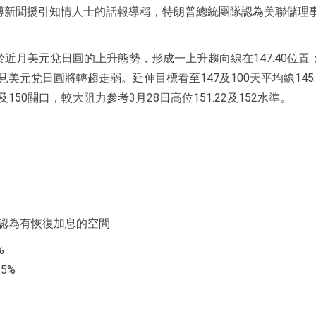
外，彭博新聞援引知情人士的話報導稱，特朗普總統團隊認為美聯儲理
近月美元兌日圓的上升態勢，形成一上升趨向線在147.40位置；
元兌日圓將轉趨走弱。延伸目標看至147及100天平均線145.
50及150關口，較大阻力參考3月28日高位151.22及152水準。
.40 – 142.60
認為有恢復加息的空間
%
5%