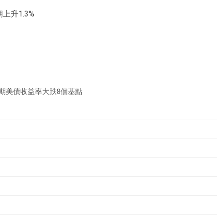
上升1.3%
年期美債收益率大跌8個基點