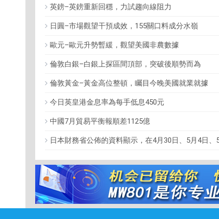
英鎊–英鎊重新回穩，力試趨向線阻力
日圓–市場觀望干預成效，155關口料成分水嶺
歐元–歐元升勢暫緩，觀望美國非農數據
倫敦白銀–白銀上探區間頂部，突破後順勢而為
倫敦黃金–黃金高位整頓，矚目今晚美國就業就據
今日英皇港金息率為每手低息450元
中國7月貿易平衡報順差1125億
日本財務省公佈的資料顯示，在4月30日、5月4日、