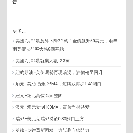
告
更多....
美國7月非農意外下降2.3萬！金價飆升60美元，兩年
期美債收益率大跌8個基點
美國7月非農就業人數-2.3萬
紐約期油–美伊局勢再現暗湧，油價稍呈回升
加元–美/加受制25MA，短期或再探1.40關口
紐元–紐元高位區間整固
澳元–澳元受制100MA，高位爭持待變
瑞郎–美元兌瑞郎持於0.80關口上方
英鎊–英鎊重新回穩，力試趨向線阻力