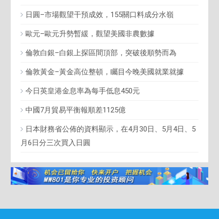
日圓–市場觀望干預成效，155關口料成分水嶺
歐元–歐元升勢暫緩，觀望美國非農數據
倫敦白銀–白銀上探區間頂部，突破後順勢而為
倫敦黃金–黃金高位整頓，矚目今晚美國就業就據
今日英皇港金息率為每手低息450元
中國7月貿易平衡報順差1125億
日本財務省公佈的資料顯示，在4月30日、5月4日、5
月6日分三次買入日圓