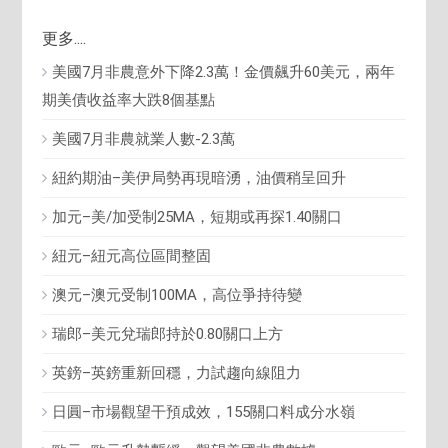
更多....
美國7月非農意外下降2.3萬！金價飆升60美元，兩年
期美債收益率大跌8個基點
美國7月非農就業人數-2.3萬
紐約期油–美伊局勢再現暗湧，油價稍呈回升
加元–美/加受制25MA，短期或再探1.40關口
紐元–紐元高位區間整固
澳元–澳元受制100MA，高位爭持待變
瑞郎–美元兌瑞郎持於0.80關口上方
英鎊–英鎊重新回穩，力試趨向線阻力
日圓–市場觀望干預成效，155關口料成分水嶺