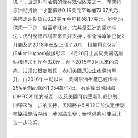
境下，這是抑制油價的僅有幾個因素之一。布蘭特
原油期貨較上收盤價跌0.19美元至每桶73.87美元。
美國原油期貨跌0.23美元至每桶68.17美元。雖然油
價周一下跌，但需求旺盛、尤其是亞洲的需求狀
況，仍對整體市場帶來良好支持，布倫特原油已從2
月觸及的2018年低點上漲了20%。根據貝克休斯
(Baker Hughes)數據顯示，4月20日止當周美國活躍
鉆機增加五座至820座，創下2015年3月以來的最
高。活躍鉆機數增長，表明美國原油生產繼續攀
升。自2016年中期以來，美國原油生產已經增長
25%至創紀錄的1,054萬桶/日。石油輸出國組織
(OPEC)牽頭的減產，以及美國可能重新制裁伊朗，
則帶來進一步的支持。美國將在5月12日前決定伊朗
核協議能否存續。若協議生變，全球供應可能因此
進一步吃緊。