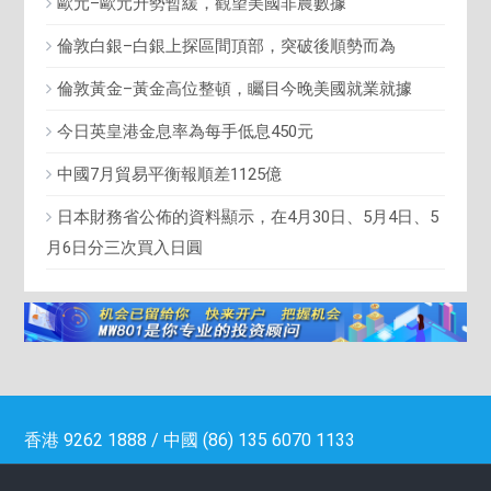
歐元–歐元升勢暫緩，觀望美國非農數據
倫敦白銀–白銀上探區間頂部，突破後順勢而為
倫敦黃金–黃金高位整頓，矚目今晚美國就業就據
今日英皇港金息率為每手低息450元
中國7月貿易平衡報順差1125億
日本財務省公佈的資料顯示，在4月30日、5月4日、5
月6日分三次買入日圓
香港 9262 1888 / 中國 (86) 135 6070 1133