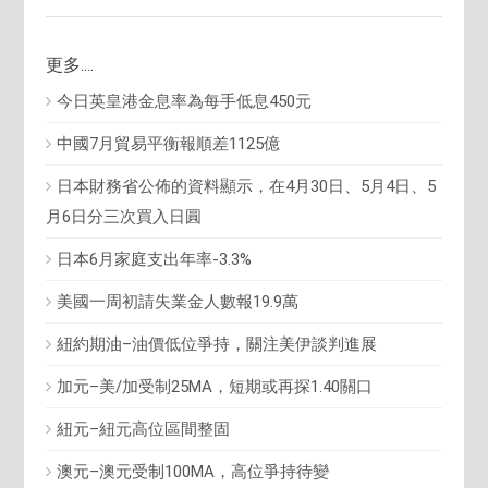
更多....
今日英皇港金息率為每手低息450元
中國7月貿易平衡報順差1125億
日本財務省公佈的資料顯示，在4月30日、5月4日、5
月6日分三次買入日圓
日本6月家庭支出年率-3.3%
美國一周初請失業金人數報19.9萬
紐約期油–油價低位爭持，關注美伊談判進展
加元–美/加受制25MA，短期或再探1.40關口
紐元–紐元高位區間整固
澳元–澳元受制100MA，高位爭持待變