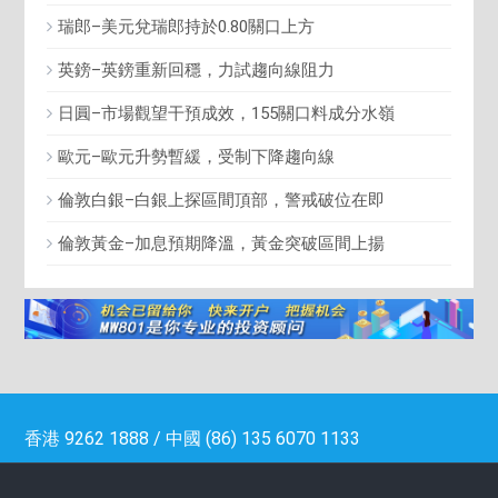
瑞郎–美元兌瑞郎持於0.80關口上方
英鎊–英鎊重新回穩，力試趨向線阻力
日圓–市場觀望干預成效，155關口料成分水嶺
歐元–歐元升勢暫緩，受制下降趨向線
倫敦白銀–白銀上探區間頂部，警戒破位在即
倫敦黃金–加息預期降溫，黃金突破區間上揚
香港 9262 1888 / 中國 (86) 135 6070 1133