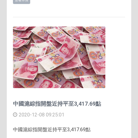
查看详情
中國滬綜指開盤近持平至3,417.69點
2020-12-08 09:25:01
中國滬綜指開盤近持平至3,417.69點