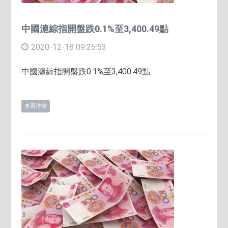
中國滬綜指開盤跌0.1%至3,400.49點
2020-12-18 09:25:53
中國滬綜指開盤跌0.1%至3,400.49點
查看详情