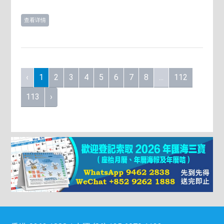
查看详情
‹
1
2
3
4
5
6
7
8
...
112
113
›