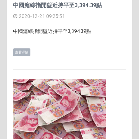
中國滬綜指開盤近持平至3,394.39點
2020-12-21 09:25:51
中國滬綜指開盤近持平至3,394.39點
查看详情