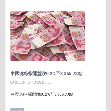
中國滬綜指開盤跌0.2%至3,365.73點
2020-12-10 09:25:53
中國滬綜指開盤跌0.2%至3,365.73點