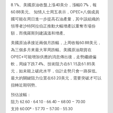
8.1%。美國原油收盤上漲40美分，漲幅0.7%，報
60.88美元。 知情人士周五表示，OPEC+八個成員
國可能在周日進一步提高石油產量，其中該組織的
領導者沙特阿拉伯正推動大幅增產以重奪市場份
額，而俄羅斯則建議溫和增產。
美國原油承接近兩個月跌幅，上周收報60.88美元，
為三個多月來最大單周跌幅。美國原油期貨在
OPEC+可能增加供應的消息傳出後，走勢繼續偏
軟，周線下跌7.4%。技術阻力在61.15及61.85美
元，如未能上破此水平，估計走勢只會一路探低。
最大的關鍵阻力位置在63.20美元，需要突破才可以
扭轉近期弱勢。
預估波幅：
阻力 62.60 - 64.10 - 66.40 – 68.00 – 70.00
支持 60.00* - 57.70 – 57.00 - 55.30