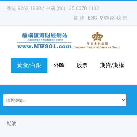
香港 9262 1888 / 中國 (86) 135 6070 1133
简 体
ENG
聯 絡 我 們
黃金/白銀
外匯
股票
期貨/期權
期油