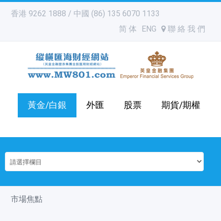
香港 9262 1888 / 中國 (86) 135 6070 1133
简 体
ENG
聯 絡 我 們
黃金/白銀
外匯
股票
期貨/期權
市場焦點