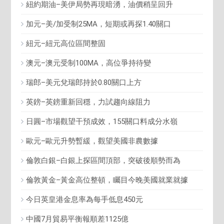
紐約期油–美伊局勢再現暗湧，油價稍呈回升
加元–美/加受制25MA，短期或再探1.40關口
紐元–紐元高位區間整固
澳元–澳元受制100MA，高位爭持待變
瑞郎–美元兌瑞郎持於0.80關口上方
英鎊–英鎊重新回穩，力試趨向線阻力
日圓–市場觀望干預成效，155關口料成分水嶺
歐元–歐元升勢暫緩，觀望美國非農數據
倫敦白銀–白銀上探區間頂部，突破後順勢而為
倫敦黃金–黃金高位整頓，矚目今晚美國就業就據
今日英皇港金息率為每手低息450元
中國7月貿易平衡報順差1125億