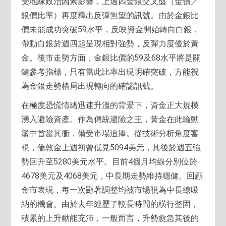
受地緣政治因素影響，上週四金銀交叉盤（金價／
銀價比率）再度釋出反彈無望的訊號。由於金銀比
價未能成功突破59水平，反映資金開始轉向白銀，
帶動白銀於週四起呈現相對強勢，反彈力度優於黃
金。後市走勢方面，金銀比價的59及68水平將是關
鍵參考指標，只有當此比率出現明確突破，方能視
為金銀走勢格局出現轉向的確認訊號。
在極度恐慌情緒迅速升溫的背景下，資金正大規模
湧入避險資產。作為傳統避險之王，黃金在此輪動
盪中首當其衝，備受市場追捧。從技術分析角度審
視，倫敦金上週初曾低見5094美元，其後於週五強
勢回升至5280美元水平。目前4個月均線分別位於
4678美元及4068美元，中長期走勢維持穩健。回顧
金市表現，每一次顯著調整均被市場視為中長線吸
納的機會。由於去年經歷了較長時間的橫行整固，
積累的上升動能充沛，一般而言，升勢愈急其後的