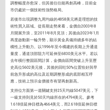
調整幅度亦愈深，但其後往往能再創高峰，目前金
市仍處於一個技術性強勢格局。
若後市出現調整九周均線的4858美元將是理想的技
術性買入區域。從長期走勢來看，金價自2003年8
月開展升浪，至2011年8月見頂；其後由2023年1月
再度啟動新一輪升勢，顯示黃金具備持續多年的結
構性上升動力。以1996年至今構建的長期上升通道
量度，通道頂部阻力可延伸至6830美元水平。若以
去年橫行整固區間計算，金價由區間突破上升至歷
史高位5602美元後，其後的回吐50%位置恰好與早
前急升形成的高位及近期調整形成的底部相互呼
應，技術上預示金價後市有望再創新高。
支持位方面第一道關鍵支持25天均線5047美元，下
一級支持則見於50天均線所在的4794美元。參考
1.618倍延伸目標為4664美元，而2.618倍延伸目標