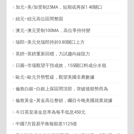
加元–美/加受制25MA，短期或再探1.40關口
紐元–紐元高位區間整固
澳元–澳元受制100MA，高位爭持待變
瑞郎–美元兌瑞郎持於0.80關口上方
英鎊–英鎊重新回穩，力試趨向線阻力
日圓–市場觀望干預成效，155關口料成分水嶺
歐元–歐元升勢暫緩，觀望美國非農數據
倫敦白銀–白銀上探區間頂部，突破後順勢而為
倫敦黃金–黃金高位整頓，矚目今晚美國就業就據
今日英皇港金息率為每手低息450元
中國7月貿易平衡報順差1125億