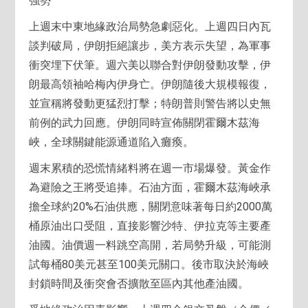
強勢
上週末中東地緣政治局勢急劇惡化。上週四日內瓦
談判破局，伊朗拒絕讓步，美方表示失望，為軍事
衝突埋下伏筆。週六美以聯合對伊朗發動攻擊，伊
朗最高領袖哈梅內伊身亡。伊朗隨後大規模報復，
並宣稱將發動更猛烈打擊；特朗普則警告將以史無
前例的武力回應。伊朗同時宣佈關閉霍爾木茲海
峽，全球關鍵能源通道陷入癱瘓。
週末累積的恐慌情緒料將在週一市場爆發。黃金作
為避險之王將受追捧。石油方面，霍爾木茲海峽承
擔全球約20%石油供應，關閉意味著每日約2000萬
桶原油出口受阻，直接影響沙特、伊拉克等主要產
油國。油價週一料跳空高開，若局勢升級，可能測
試每桶80美元甚至100美元關口。後市取決於海峽
封鎖時間及衝突會否擴散至區內其他產油國。