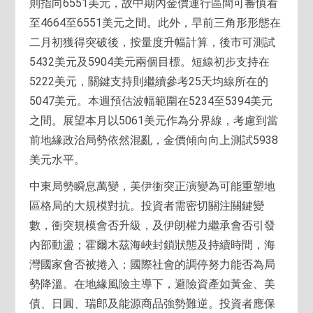
則指向6551美元，故中期內金價運行區間可審慎看
至4664至6551美元之間。此外，早前三角形形態在
二月初獲得突破後，按量度升幅計算，後市可測試
5432美元及5904美元兩個目標。短線初步支持在
5222美元，關鍵支持則繼續參考25天均線所在的
5047美元。本週預估波幅範圍在5234至5394美元
之間。展望本月以5061美元作為分界線，考慮到當
前地緣政治局勢依然混亂，金價傾向向上測試5938
美元水平。
中東局勢瞬息萬變，美伊衝突正演變為可能重塑地
區格局的大規模對抗。投資者需密切關注關鍵變
數，衝突規模會否升級，及伊朗權力繼承會否引發
內部動盪；霍爾木茲海峽封鎖狀態及持續時間，海
灣國家會否被捲入；國際社會的調停努力能否為局
勢降溫。在地緣風險主導下，避險資產如黃金、美
債、日圓、瑞郎及能源商品強勢難逆。投資者應保