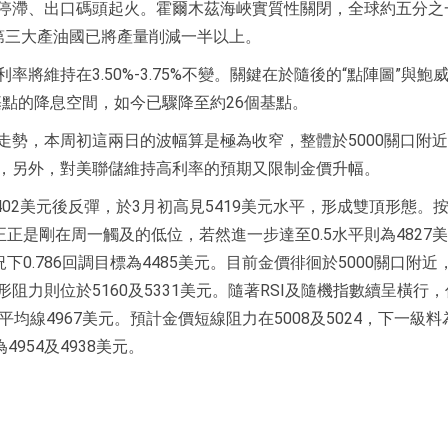
停滯、出口碼頭起火。霍爾木茲海峽實質性關閉，全球約五分之
第三大產油國已將產量削減一半以上。
維持在3.50%-3.75%不變。關鍵在於隨後的“點陣圖”與鮑
基點的降息空間，如今已驟降至約26個基點。
走勢，本周初這兩日的波幅算是極為收窄，整體於5000關口附
，另外，對美聯儲維持高利率的預期又限制金價升幅。
402美元後反彈，於3月初高見5419美元水平，形成雙頂形態。
置正正是剛在周一觸及的低位，若然進一步達至0.5水平則為4827
況下0.786回調目標為4485美元。目前金價徘徊於5000關口附近
力則位於5160及5331美元。隨著RSI及隨機指數續呈橫行
線4967美元。預計金價短線阻力在5008及5024，下一級料為
4954及4938美元。