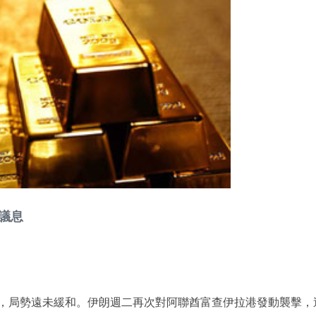
議息
，局勢遠未緩和。伊朗週二再次對阿聯酋富查伊拉港發動襲擊，