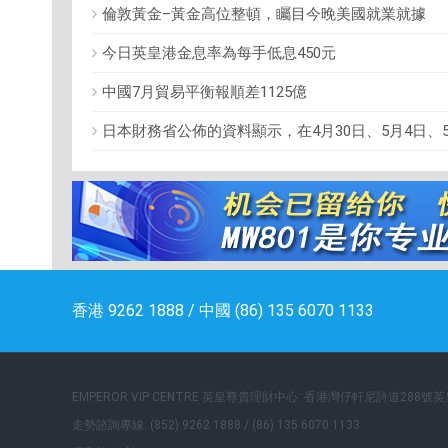
倫敦黃金–黃金高位整頓，矚目今晚美國就業就據
今日英皇港金息率為每手低息450元
中國7月貿易平衡報順差1125億
日本財務省公佈的資料顯示，在4月30日、5月4日、
香港 9262 1888 / 中國 (86) 135 6070 1133
EMPEROR VIP CENTRE 英皇尊貴理財中心: 香港灣仔軒尼詩道288號
走勢諮詢專線: (852) 9262 1888 / (86) 135 6070 1133