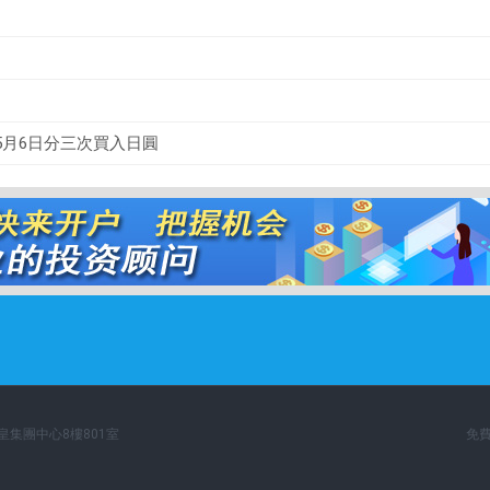
5月6日分三次買入日圓
英皇集團中心8樓801室
免