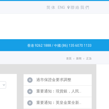
简 体
ENG
聯 絡 我 們
香港 9262 1888 / 中國 (86) 135 6070 1133
首頁
新闻
正文
過市保證金要求調整
重要通知︰現貨銀，人民...
重要通知︰英皇金業全新...