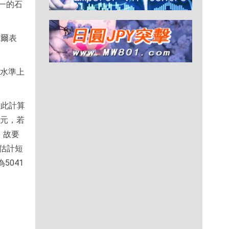
一的石
威爾表
近水準上
按此計算
美元，若
，故要
，估計短
5041