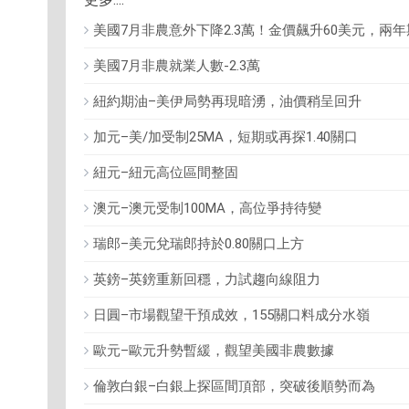
美國7月非農意外下降2.3萬！金價飆升60美元，兩
美國7月非農就業人數-2.3萬
紐約期油–美伊局勢再現暗湧，油價稍呈回升
加元–美/加受制25MA，短期或再探1.40關口
紐元–紐元高位區間整固
澳元–澳元受制100MA，高位爭持待變
瑞郎–美元兌瑞郎持於0.80關口上方
英鎊–英鎊重新回穩，力試趨向線阻力
日圓–市場觀望干預成效，155關口料成分水嶺
歐元–歐元升勢暫緩，觀望美國非農數據
倫敦白銀–白銀上探區間頂部，突破後順勢而為