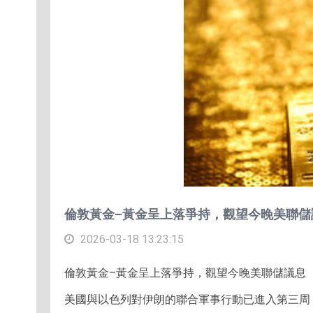
倫敦黃金–黃金呈上落爭持，觀望今晚美聯儲
2026-03-18 13:23:15
倫敦黃金–黃金呈上落爭持，觀望今晚美聯儲議息
美國與以色列對伊朗的聯合軍事行動已進入第三周