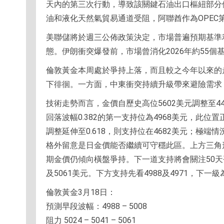
天內的第三次行動，導致該關鍵石油出口樞紐部分
油和液化天然氣貿易通道受阻，阿聯酋作為OPEC
美聯儲將於週三公佈政策決定，市場普遍預期基準利率將
態。伊朗衝突爆發前，市場曾消化2026年約55個
倫敦黃金本周處於爭持上落，而且較之今年以來的
下徘徊。一方面，中東衝突持續升級帶來避險需求
技術走勢而言，金價自歷史高位5602美元調整至4
回落波幅0.382的第一支持位為4968美元，此位
調整延伸至0.618，則支持位在4682美元；極端情
格外留意是日金價能否繼續可守穩此區。上方三角形阻
期金價仍傾向橫盤爭持。下一道支持將會關注50天平均
及5061美元。下方支持先看4988及4971，下一級為
倫敦黃金3月18日：
預測早段波幅：4988 – 5008
阻力 5024 – 5041 – 5061