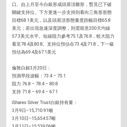
口。自上月至今白銀形成頭肩頂雛形，暫見已下破
關鍵支持位。下方更進一步支持則看向三角形形態
目標68.1美元，以及頭肩頂形態量度跌幅目標65.8
美元；若出現急速深度調整，則需留意200天均線
57.3美元水平。短線阻力參考75.1及76.8，較大阻力
看至78.4及80.8。支持位預估在73.4及71.8，下一級
預估為69.4及67.1美元
倫敦白銀3月20日：
預測早段波幅：73.4 – 75.1
阻力 76.8 – 78.4 – 80.8
支持 71.8 – 69.4 – 67.1
iShares Silver Trust白銀持有量：
3月9日–15,710.91噸
3月10日–15,654.57噸
3月11日–15,539.06噸