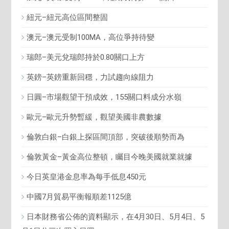
紐元–紐元高位區間整固
澳元–澳元受制100MA，高位爭持待變
瑞郎–美元兌瑞郎持於0.80關口上方
英鎊–英鎊重新回穩，力試趨向線阻力
日圓–市場觀望干預成效，155關口料成分水嶺
歐元–歐元升勢暫緩，觀望美國非農數據
倫敦白銀–白銀上探區間頂部，突破後順勢而為
倫敦黃金–黃金高位整頓，矚目今晚美國就業就據
今日英皇港金息率為每手低息450元
中國7月貿易平衡報順差1125億
日本財務省公佈的資料顯示，在4月30日、5月4日、5