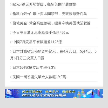
歐元–歐元升勢暫緩，觀望美國非農數據
倫敦白銀–白銀上探區間頂部，突破後順勢而為
倫敦黃金–黃金高位整頓，矚目今晚美國就業就據
今日英皇港金息率為每手低息450元
中國7月貿易平衡報順差1125億
日本財務省公佈的資料顯示，在4月30日、5月4日、5
月6日分三次買入日圓
日本6月家庭支出年率-3.3%
美國一周初請失業金人數報19.9萬