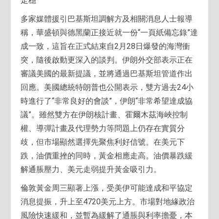
走穩
多家媒體援引巴基斯坦調解方及相關消息人士報導
稱，華盛頓與德黑蘭正接近就一份“一頁紙備忘錄”達
成一致，這旨在正式結束自2月28日爆發的海灣衝
突，隨後啟動更深入的談判。伊朗外交部表示正在
審議美國的最新提議，並將通過巴基斯坦管道作出
回應。美國總統特朗普也公開表示，雙方過去24小
時進行了“非常良好的會談”，伊朗“非常希望達成協
議”。雖然雙方在伊朗核計畫、霍爾木茲海峽控制
權、導彈計畫及代理勢力等問題上仍存在實質分
歧，但市場顯然選擇先聚焦利好信號。在美元下
跌，油價重挫的同時，黃金相應走高。油價暴跌緩
解通脹壓力、美元走弱提升黃金吸引力。
倫敦黃金周三顯著上漲，受美伊可能達成和平協定
消息提振，升上至4720美元上方。市場對地緣政治
風險快速緩和，並暫為緩解了通脹與利率擔憂，本