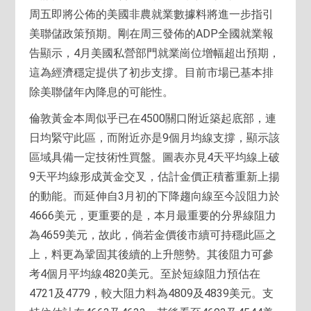
周五即將公佈的美國非農就業數據料將進一步指引
美聯儲政策預期。剛在周三發佈的ADP全國就業報
告顯示，4月美國私營部門就業崗位增幅超出預期，
這為經濟穩定提供了初步支撐。目前市場已基本排
除美聯儲年內降息的可能性。
倫敦黃金本周似乎已在4500關口附近築起底部，連
日均緊守此區，而附近亦是9個月均線支撐，顯示該
區域具備一定技術性買盤。圖表亦見4天平均線上破
9天平均線形成黃金交叉，估計金價正積蓄重新上揚
的動能。而延伸自3月初的下降趨向線至今設阻力於
4666美元，更重要的是，本月最重要的分界線阻力
為4659美元，故此，倘若金價後市續可持穩此區之
上，料更為鞏固其後續的上升態勢。其後阻力可參
考4個月平均線4820美元。至於短線阻力預估在
4721及4779，較大阻力料為4809及4839美元。支