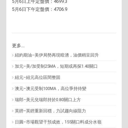
5月6日上午定盤價：4699.3
5月6日下午定盤價：4706.9
更多....
紐約期油–美伊局勢再現暗湧，油價稍呈回升
加元–美/加受制25MA，短期或再探1.40關口
紐元–紐元高位區間整固
澳元–澳元受制100MA，高位爭持待變
瑞郎–美元兌瑞郎持於0.80關口上方
英鎊–英鎊重新回穩，力試趨向線阻力
日圓–市場觀望干預成效，155關口料成分水嶺