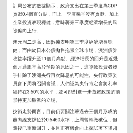
計局公布的數據顯示，政府支出在第三季度為GDP
貢獻0.4個百分點，而上一季度幾乎沒有貢獻。加上
企業投資表現穩健，意味著第三季度經濟增長的風
險偏向上行。
澳元周二走高，因數據表明第三季度經濟增長穩
健；而由於日本公債拋售拖累全球市場，澳洲債券
收益率躍升至11個月高點。經濟增長的回升是近幾
個月通脹率高於預期的原因之一，這導致投資者幾
乎排除了澳洲央行再次降息的可能性。央行政策委
員會下周將召開會議，人們認為央行肯定會將利率
維持在3.60%的水平，並可能對進一步寬鬆政策的前
景持更加鷹派的立場。
技術走勢而言，目前仍要關注著過去三個月形成的
趨向線支撐位於0.6460水準，上周曾輕微破位，但
隨後已重新回升，並且正有機會向上探試著下降趨