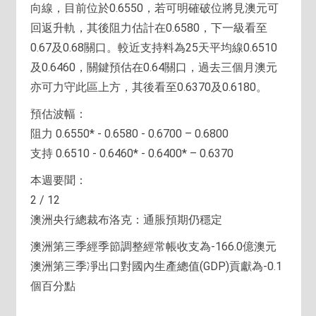
向線，目前位於0.6550，若可明確破位將見澳元可
回返升軌，其後阻力估計在0.6580，下一級看至
0.67及0.68關口。較近支持料為25天平均線0.6510
及0.6460，關鍵預估在0.64關口，過去三個月澳元
亦可力守此區上方，其後看至0.6370及0.6180。
預估波幅：
阻力 0.6550* - 0.6580 - 0.6700 – 0.6800
支持 0.6510 - 0.6460* - 0.6400* – 0.6370
本週要聞：
2 / 12
澳洲央行總裁布洛克：通脹預期仍穩定
澳洲第三季經季節調整經常帳收支為-166.0億澳元
澳洲第三季凈出口對國內生產總值(GDP)貢獻為-0.1
個百分點