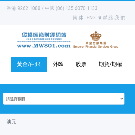
香港 9262 1888 / 中國 (86) 135 6070 1133
简 体
ENG
聯 絡 我 們
黃金/白銀
外匯
股票
期貨/期權
澳元