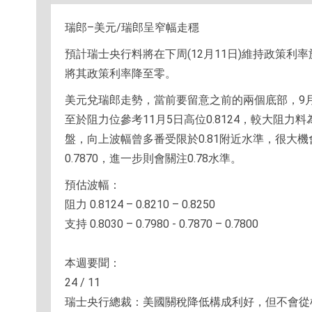
瑞郎–美元/瑞郎呈窄幅走穩
預計瑞士央行料將在下周(12月11日)維持政策利
將其政策利率降至零。
美元兌瑞郎走勢，當前要留意之前的兩個底部，9月16
至於阻力位參考11月5日高位0.8124，較大阻力料為
盤，向上波幅曾多番受限於0.81附近水準，很大機會
0.7870，進一步則會關注0.78水準。
預估波幅：
阻力 0.8124 – 0.8210 – 0.8250
支持 0.8030 – 0.7980 - 0.7870 – 0.7800
本週要聞：
24 / 11
瑞士央行總裁：美國關稅降低構成利好，但不會從