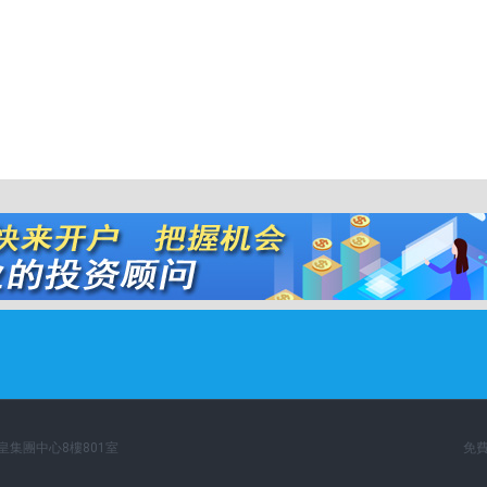
英皇集團中心8樓801室
免